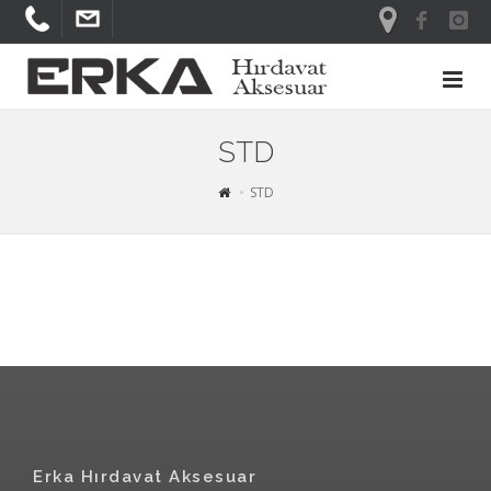
STD
STD
Erka Hırdavat Aksesuar