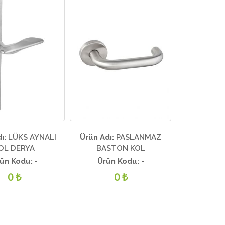
ı:
LÜKS AYNALI
Ürün Adı:
PASLANMAZ
OL DERYA
BASTON KOL
ün Kodu:
-
Ürün Kodu:
-
0 ₺
0 ₺