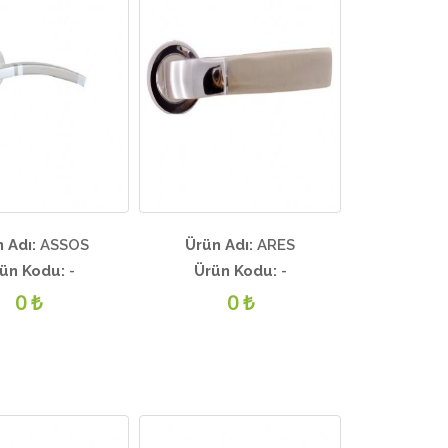
 Adı:
ASSOS
Ürün Adı:
ARES
ün Kodu:
-
Ürün Kodu:
-
0 ₺
0 ₺