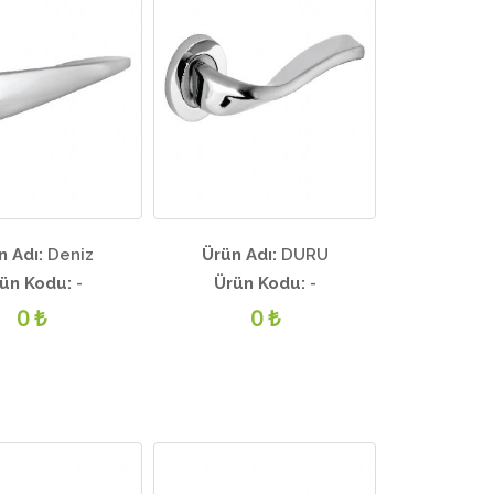
n Adı:
Deniz
Ürün Adı:
DURU
ün Kodu:
-
Ürün Kodu:
-
0 ₺
0 ₺