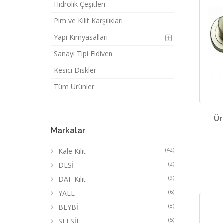
Hidrolik Çeşitleri
Pim ve Kilit Karşılıkları
Yapı Kimyasalları
Sanayi Tipi Eldiven
Kesici Diskler
Tüm Ürünler
Ür
Markalar
(42)
Kale Kilit
(2)
DESİ
(9)
DAF Kilit
(6)
YALE
(8)
BEYBİ
(5)
SELSİL