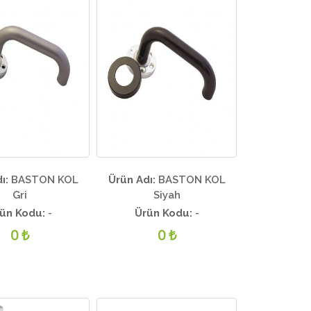
ı:
BASTON KOL
Ürün Adı:
BASTON KOL
Gri
Siyah
ün Kodu:
-
Ürün Kodu:
-
0 ₺
0 ₺