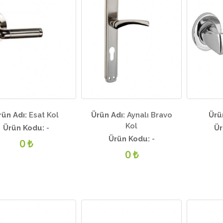
rün Adı:
Esat Kol
Ürün Adı:
Aynalı Bravo
Ürü
Kol
Ürün Kodu:
-
Ür
Ürün Kodu:
-
0 ₺
0 ₺